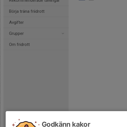
Rekommenderade tävlingar
Börja träna friidrott
Avgifter
Grupper
Om fridrott
Godkänn kakor