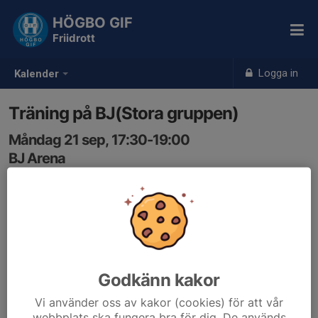
HÖGBO GIF
Friidrott
Logga in
Kalender
Träning på BJ(Stora gruppen)
Måndag 21 sep, 17:30-19:00
BJ Arena
Samling: 17:30
Anmälan är öppen för friidrottsektionens alla medlemmar.
Logga in här
Godkänn kakor
Vi använder oss av kakor (cookies) för att vår
webbplats ska fungera bra för dig. De används