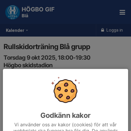
HÖGBO GIF
Blå
Logga in
Kalender
Rullskidorträning Blå grupp
Torsdag 9 okt 2025, 18:00-19:30
Högbo skidstadion
Samling: 18:00
Kom i springskor. När vi tränar rullskidor ta med hjälm,
springskor, kombipjäxor och långa stavar, det finns
möjlighet att låna rullskidor. Om ni inte har Hör av dig till
någon av ledarna någon dag i förväg så försöker vi lösa
Godkänn kakor
det.
Vi använder oss av kakor (cookies) för att vår
Jämna veckor kör vi skate och ojämn klassiskt.
webbplats ska fungera bra för dig. De används