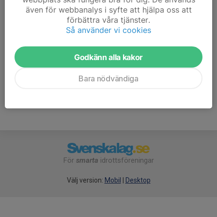
även för webbanalys i syfte att hjälpa oss att
Ta gärna med egen dricka i vätskebälte.
förbättra våra tjänster.
Så använder vi cookies
Utrustning för den som vill testa på innan köp finns att
låna via föreningen.
Godkänn alla kakor
Bara nödvändiga
För
smarta
idrottsföreningar
Välj version:
Mobil
|
Desktop