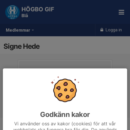
HÖGBO GIF
Blå
Logga in
Medlemmar
Signe Hede
Godkänn kakor
Vi använder oss av kakor (cookies) för att vår
webbplats ska fungera bra för dig. De används
Ålder
11 år