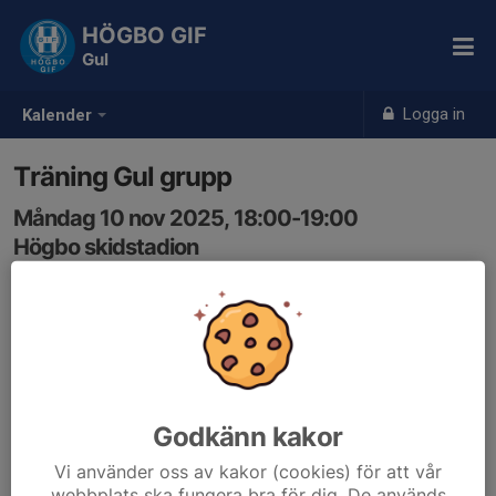
HÖGBO GIF
Gul
Logga in
Kalender
Träning Gul grupp
Måndag 10 nov 2025, 18:00-19:00
Högbo skidstadion
Samling: 18:00, Samling: 18:00, Högbo skidstadion
Barmarksträning tills det kommer snö.
Se till att barnen har kläder efter väder, stavar och något
lämpligt att dricka.
Godkänn kakor
Vi använder oss av kakor (cookies) för att vår
webbplats ska fungera bra för dig. De används