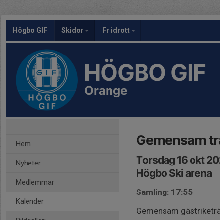
Högbo GIF
Skidor
Friidrott
HÖGBO GIF
Orange
Gemensam trä
Hem
Torsdag 16 okt 20
Nyheter
Högbo Ski arena
Medlemmar
Samling: 17:55
Kalender
Gemensam gästriketrän