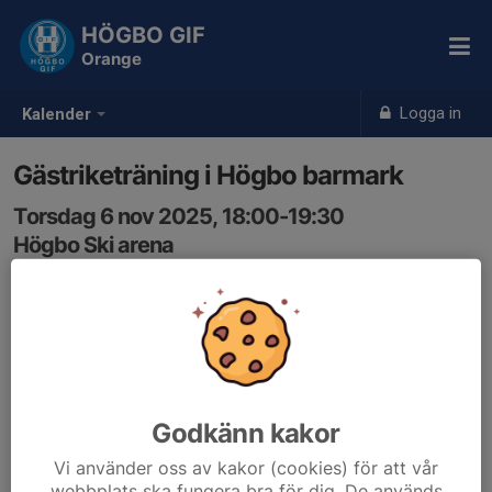
HÖGBO GIF
Orange
Logga in
Kalender
Gästriketräning i Högbo barmark
Torsdag 6 nov 2025, 18:00-19:30
Högbo Ski arena
Samling: 17:50, Vid skyttebanan på stadion
Gästriketräning i Högbo, barmark ta med stavar, vi
avslutar med gemensam fika i klubbstugan.
Godkänn kakor
Vi använder oss av kakor (cookies) för att vår
webbplats ska fungera bra för dig. De används