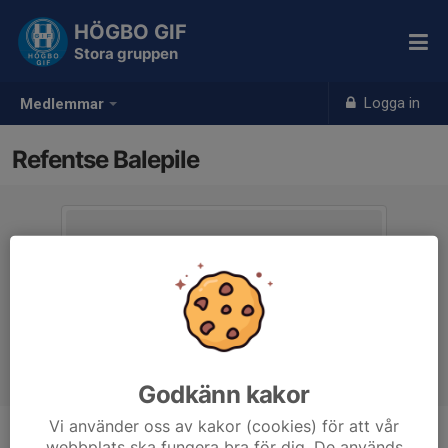
HÖGBO GIF
Stora gruppen
Logga in
Medlemmar
Refentse Balepile
Godkänn kakor
Vi använder oss av kakor (cookies) för att vår
webbplats ska fungera bra för dig. De används
Ålder
19 år