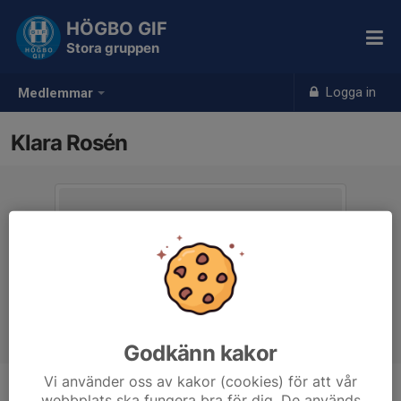
HÖGBO GIF
Stora gruppen
Logga in
Medlemmar
Klara Rosén
Godkänn kakor
Vi använder oss av kakor (cookies) för att vår
webbplats ska fungera bra för dig. De används
Ålder
11 år