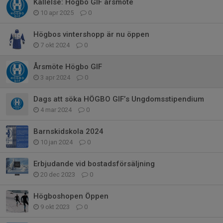
Kallelse: Högbo GIF årsmöte
10 apr 2025
0
Högbos vintershopp är nu öppen
7 okt 2024
0
Årsmöte Högbo GIF
3 apr 2024
0
Dags att söka HÖGBO GIF’s Ungdomsstipendium
4 mar 2024
0
Barnskidskola 2024
10 jan 2024
0
Erbjudande vid bostadsförsäljning
20 dec 2023
0
Högboshopen Öppen
9 okt 2023
0