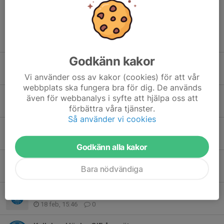
Tidigare nyheter
Godkänn kakor
Vårkilometern 18 maj
29 apr, 16:04
0
Vi använder oss av kakor (cookies) för att vår
webbplats ska fungera bra för dig. De används
Årsmöte
även för webbanalys i syfte att hjälpa oss att
7 apr, 18:02
0
förbättra våra tjänster.
Så använder vi cookies
Klubbkläder - webshoppen öppen
26 mar, 10:10
0
Godkänn alla kakor
Sök HÖGBO GIF’s Ungdomsstipendium
Bara nödvändiga
10 mar, 15:41
0
Kallelse till årsmöte i Högbo GIF
18 feb, 15:46
0