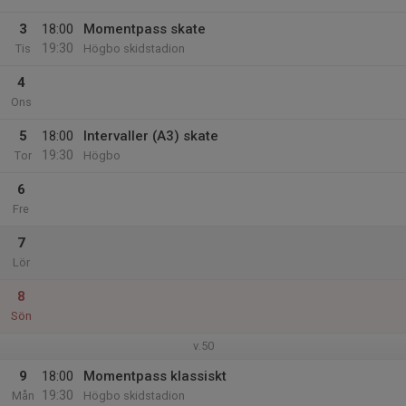
3
18:00
Momentpass skate
19:30
Tis
Högbo skidstadion
4
Ons
5
18:00
Intervaller (A3) skate
19:30
Tor
Högbo
6
Fre
7
Lör
8
Sön
v.50
9
18:00
Momentpass klassiskt
19:30
Mån
Högbo skidstadion