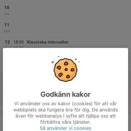
10
Tis
11
Ons
12
18:00
Klassiska intervaller
19:30
Tor
Högbo
13
Fre
14
Lör
Godkänn kakor
15
Sön
Vi använder oss av kakor (cookies) för att vår
webbplats ska fungera bra för dig. De används
v.51
även för webbanalys i syfte att hjälpa oss att
16
18:00
A1 Skidor Skate
förbättra våra tjänster.
19:30
Mån
Högbo skidstadion
Så använder vi cookies