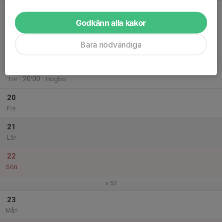
17
Tis
Godkänn alla kakor
18
Bara nödvändiga
Ons
19
18:00
Fikaträning. A3 intervaller skejt
20:00
Tor
Högbo
20
Fre
21
Lör
22
Sön
v.52
23
Mån