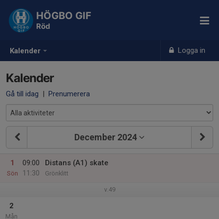
HÖGBO GIF
Röd
Logga in
Kalender
Kalender
Gå till idag
|
Prenumerera
December 2024
1
09:00
Distans (A1) skate
11:30
Sön
Grönklitt
v.49
2
Mån