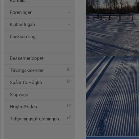
Kontakt
Föreningen
Klubbstugan
Länksamling
Bessemerloppet
Tävlingskalender
Spårinfo Högbo
Släpvagn
HögboSkidan
Tidtagningsutrustningen