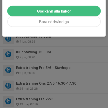
Träningsavgift 2026
8 jun, 22:48
Godkänn alla kakor
Klubbtävling Mån 15 Juni
Bara nödvändiga
8 jun, 22:21
Klubbtävling 15 Juni
7 jun, 08:25
Klubbtävling 15 Juni
7 jun, 08:20
Extra träning Fre 5/6 - Stavhopp
2 jun, 20:30
Extra träning Ons 27/5 16:30-17:30
25 maj, 23:28
Extra träning Fre 22/5
19 maj, 07:59