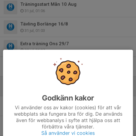
Träningsstart Mån 10 Aug
31 jul, 01:06
Tävling Borlänge 16/8
31 jul, 01:03
Extra träning Ons 29/7
28 jul, 21:37
Sommaruppehåll för Lilla gruppen också
3 jul, 16:27
Sommaruppehåll stora gruppen!
29 jun, 11:35
Godkänn kakor
Träning 22/6
Vi använder oss av kakor (cookies) för att vår
15 jun, 21:31
webbplats ska fungera bra för dig. De används
även för webbanalys i syfte att hjälpa oss att
Extra Stavhoppsträning
förbättra våra tjänster.
9 jun, 22:55
Så använder vi cookies