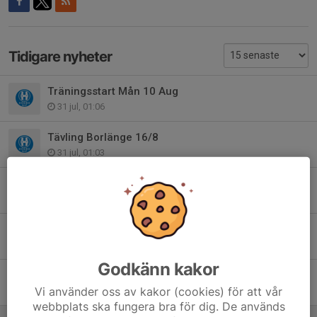
Tidigare nyheter
Träningsstart Mån 10 Aug
31 jul, 01:06
Tävling Borlänge 16/8
31 jul, 01:03
Extra träning Ons 29/7
28 jul, 21:37
Sommaruppehåll för Lilla gruppen också
3 jul, 16:27
Godkänn kakor
Sommaruppehåll stora gruppen!
Vi använder oss av kakor (cookies) för att vår
29 jun, 11:35
webbplats ska fungera bra för dig. De används