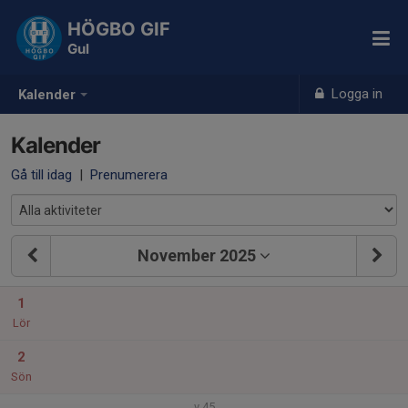
HÖGBO GIF
Gul
Logga in
Kalender
Kalender
Gå till idag
|
Prenumerera
November 2025
1
Lör
2
Sön
v.45