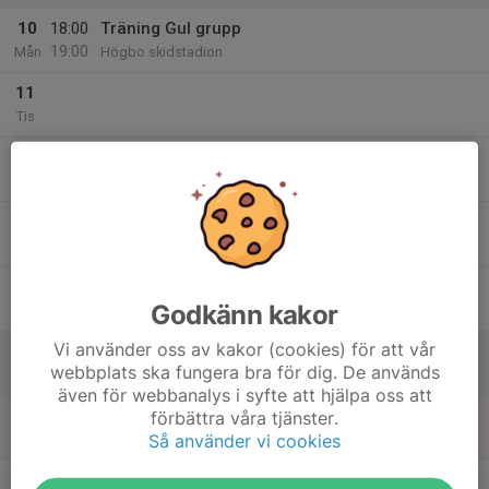
10
18:00
Träning Gul grupp
19:00
Mån
Högbo skidstadion
11
Tis
12
Ons
13
Tor
14
Godkänn kakor
Fre
Vi använder oss av kakor (cookies) för att vår
15
webbplats ska fungera bra för dig. De används
Lör
även för webbanalys i syfte att hjälpa oss att
16
förbättra våra tjänster.
Så använder vi cookies
Sön
v.47