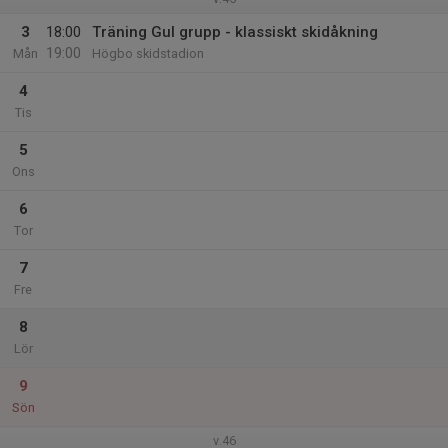
3
18:00
Träning Gul grupp - klassiskt skidåkning
19:00
Mån
Högbo skidstadion
4
Tis
5
Ons
6
Tor
7
Fre
8
Lör
9
Sön
v.46