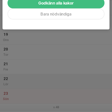
Godkänn alla kakor
17
18:00
Träning Gul grupp - Skate på måndag
19:00
Mån
Högbo skidstadion
Bara nödvändiga
18
Tis
19
Ons
20
Tor
21
Fre
22
Lör
23
Sön
v.48