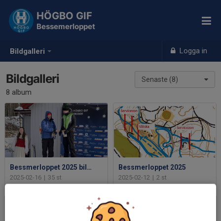
HÖGBO GIF
Bessemerloppet
Logga in
Bildgalleri
Bildgalleri
Senaste (8)
8 album
Bessmerloppet 2025 bilder
Bessmerloppet 2025
2025-02-16
|
35 st
2025-02-12
|
2 st