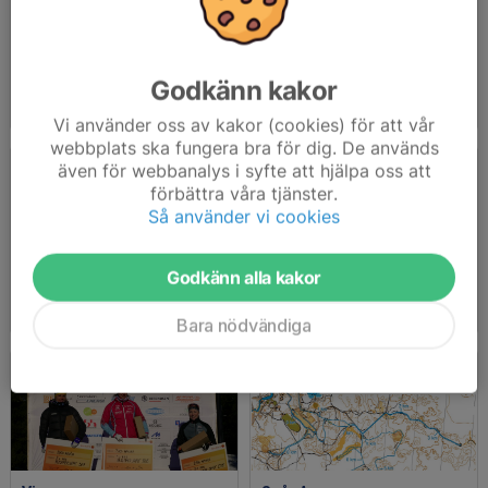
Godkänn kakor
Vallatips
Bessemerloppet 2024
2024-02-17
|
2 st
2024-01-30
|
9 st
Vi använder oss av kakor (cookies) för att vår
webbplats ska fungera bra för dig. De används
även för webbanalys i syfte att hjälpa oss att
förbättra våra tjänster.
Så använder vi cookies
Godkänn alla kakor
Bladat
Blandade bilder under dagen
2024-01-29
|
9 st
2023-02-12
|
191 st
Bara nödvändiga