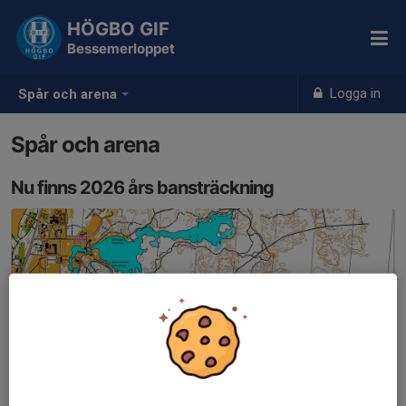
HÖGBO GIF
Bessemerloppet
Logga in
Spår och arena
Spår och arena
Nu finns 2026 års bansträckning