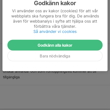
Godkänn kakor
Vi använder oss av kakor (cookies) för att vår
webbplats ska fungera bra för dig. De används
även för webbanalys i syfte att hjälpa oss att
Banan mäter 15 km. För långa distansen gäller 3 varv. För korta distansen
förbättra våra tjänster.
gäller 1 varv.
Så använder vi cookies
Banan finns även här i
Google Maps
Godkänn alla kakor
Spårkarta för 2026 är inte klar ännu
Bara nödvändiga
Den publiceras så snart den är klar. Det pågår fortfarande röjning
av nedfallna träd efter stormen i mellandagarna på delar vi
önskar använda och som förhoppningsvis kommer att bli
tillgängliga.