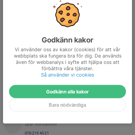
ORG. NUMMER
885500-0454
BANKGIRO
5407-9207
Godkänn kakor
Kontaktpersoner
Vi använder oss av kakor (cookies) för att vår
Eva-Lena Mäkinen
webbplats ska fungera bra för dig. De används
Tävlingsledare
även för webbanalys i syfte att hjälpa oss att
förbättra våra tjänster.
070-230 10 13
Så använder vi cookies
evalena.makinen@gmail.com
Peter Tunell
Godkänn alla kakor
Webbansvarig, Sekritariat
070-273 51 80
Bara nödvändiga
peter.tunell@gmail.com
Torbjörn Vikblom
Spår- och banchef
070-215 45 21