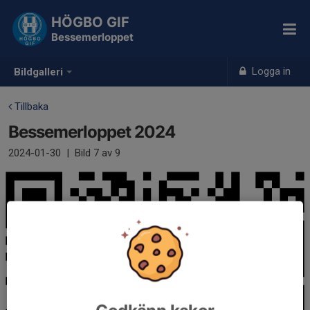
HÖGBO GIF
Bessemerloppet
Logga in
Bildgalleri
Tillbaka
Bessemerloppet 2024
2024-01-30
|
Bild
7
av 9