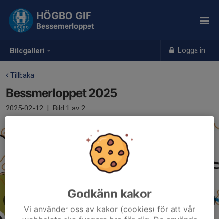
HÖGBO GIF
Bessemerloppet
Logga in
Bildgalleri
Tillbaka
Bessmerloppet 2025
2025-02-12
|
Bild
1
av 2
Godkänn kakor
Vi använder oss av kakor (cookies) för att vår