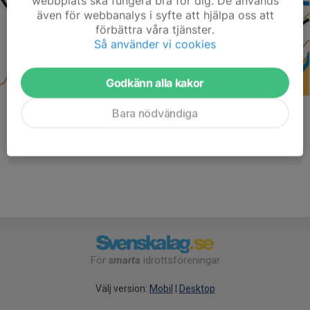
webbplats ska fungera bra för dig. De används
även för webbanalys i syfte att hjälpa oss att
förbättra våra tjänster.
Så använder vi cookies
Godkänn alla kakor
Bara nödvändiga
Kommentarer
För
smarta
idrottsföreningar
Välj version:
Mobil
|
Desktop