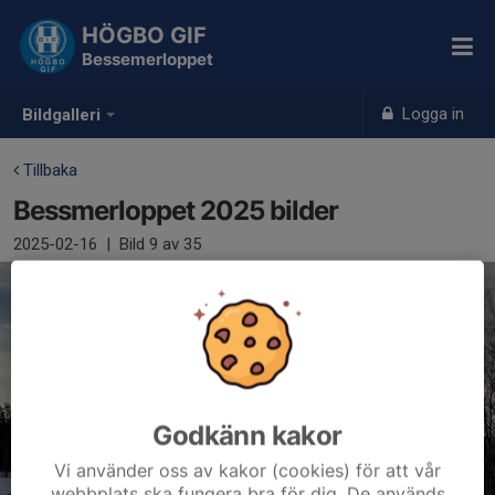
HÖGBO GIF
Bessemerloppet
Logga in
Bildgalleri
Tillbaka
Bessmerloppet 2025 bilder
2025-02-16
|
Bild
9
av 35
Godkänn kakor
Vi använder oss av kakor (cookies) för att vår
webbplats ska fungera bra för dig. De används