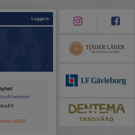
Logga in
nyhet
la på Facebook
la på X
heter via RSS