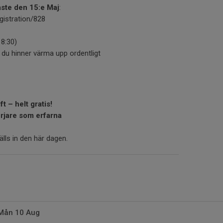
ste den 15:e Maj
:
gistration/828
18:30)
 du hinner värma upp ordentligt
t – helt gratis!
örjare som erfarna
lls in den här dagen.
 Mån 10 Aug