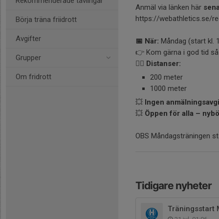
Rekommenderade tävlingar
Anmäl via länken här
sena
https://webathletics.se/re
Börja träna friidrott
Avgifter
📅 När:
Måndag (start kl. 
👉 Kom gärna i god tid så
Grupper
🏃‍♀️ Distanser:
Om fridrott
200 meter
1000 meter
💥
Ingen anmälningsavgif
💥
Öppen för alla – nyb
OBS Måndagsträningen stä
Tidigare nyheter
Träningsstart