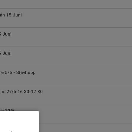
ån 15 Juni
5 Juni
5 Juni
Fre 5/6 - Stavhopp
Ons 27/5 16:30-17:30
Fre 22/5
Vårkilometern 2026