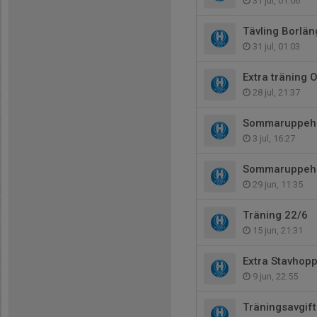
31 jul, 01:06
Tävling Borlän
31 jul, 01:03
Extra träning 
28 jul, 21:37
Sommaruppehål
3 jul, 16:27
Sommaruppehål
29 jun, 11:35
Träning 22/6
15 jun, 21:31
Extra Stavhopp
9 jun, 22:55
Träningsavgif