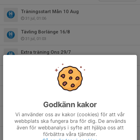
Träningsstart Mån 10 Aug
31 jul, 01:06
Tävling Borlänge 16/8
31 jul, 01:03
Extra träning Ons 29/7
28 jul, 21:37
Sommaruppehåll för Lilla gruppen också
3 jul, 16:27
Sommaruppehåll stora gruppen!
29 jun, 11:35
Godkänn kakor
Träning 22/6
Vi använder oss av kakor (cookies) för att vår
15 jun, 21:31
webbplats ska fungera bra för dig. De används
även för webbanalys i syfte att hjälpa oss att
Extra Stavhoppsträning
förbättra våra tjänster.