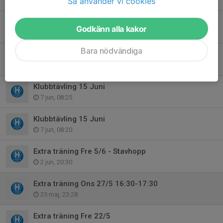
Så använder vi cookies
9 jun, 22:55
Träningsavgift 2026
Godkänn alla kakor
8 jun, 22:48
Bara nödvändiga
Klubbtävling Mån 15 Juni
8 jun, 22:21
Klubbtävling 15 Juni
7 jun, 08:25
Klubbtävling 15 Juni
7 jun, 08:20
Extra träning Fre 5/6 - Stavhopp
2 jun, 20:30
Extra träning Ons 27/5 16:30-17:30
25 maj, 23:28
Extra träning Fre 22/5